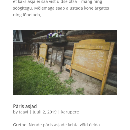
et kaks asja ei saa vist üldse otsa – mäng ning
söögitegu. Mõlemaga saab alustada kohe ärgates
ning lõpetada,...
Päris asjad
by
taavi
|
juuli 2, 2019
|
karupere
Grethe: Nende päris asjade kohta võid öelda