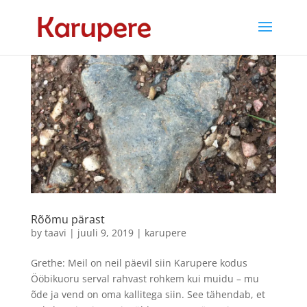
Rõõmu pärast
by
taavi
|
juuli 9, 2019
|
karupere
Grethe: Meil on neil päevil siin Karupere kodus
Ööbikuoru serval rahvast rohkem kui muidu – mu
õde ja vend on oma kallitega siin. See tähendab, et