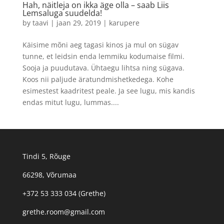
Hah, näitleja on ikka äge olla – saab Liis
Lemsaluga suudelda!
by
taavi
|
jaan 29, 2019
|
karupere
Käisime mõni aeg tagasi kinos ja mul on sügav
tunne, et leidsin enda lemmiku kodumaise filmi.
Sooja ja puudutava. Ühtaegu lihtsa ning sügava.
Koos nii paljude äratundmishetkedega. Kohe
esimestest kaadritest peale. Ja see lugu, mis kandis
endas mitut lugu, lummas....
Tindi 5, Rõuge
66298, Võrumaa
+372 53 333 034 (Grethe)
grethe.room@gmail.com