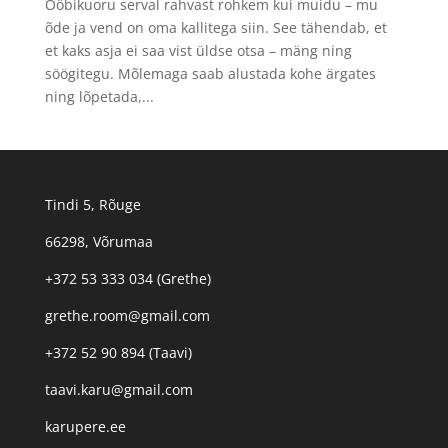
Ööbikuoru serval rahvast rohkem kui muidu – mu
õde ja vend on oma kallitega siin. See tähendab, et
et kaks asja ei saa vist üldse otsa – mäng ning
söögitegu. Mõlemaga saab alustada kohe ärgates
ning lõpetada,...
Tindi 5, Rõuge
66298, Võrumaa
+372 53 333 034 (Grethe)
grethe.room@gmail.com
+372 52 90 894 (Taavi)
taavi.karu@gmail.com
karupere.ee