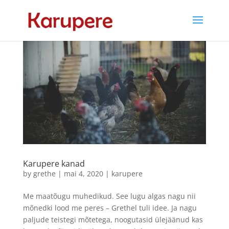
Karupere kanad
by
grethe
|
mai 4, 2020
|
karupere
Me maatõugu muhedikud. See lugu algas nagu nii
mõnedki lood me peres – Grethel tuli idee. Ja nagu
paljude teistegi mõtetega, noogutasid ülejäänud kas