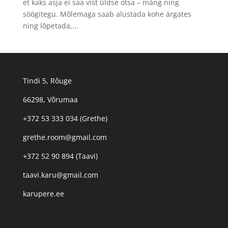
et kaks asja ei saa vist üldse otsa – mäng ning
söögitegu. Mõlemaga saab alustada kohe ärgates
ning lõpetada,...
Tindi 5, Rõuge
66298, Võrumaa
+372 53 333 034 (Grethe)
grethe.room@gmail.com
+372 52 90 894 (Taavi)
taavi.karu@gmail.com
karupere.ee