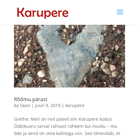
Rõõmu pärast
by
taavi
|
juuli 9, 2019
|
karupere
Grethe: Meil on neil päevil siin Karupere kodus
Ööbikuoru serval rahvast rohkem kui muidu – mu
õde ja vend on oma kallitega siin. See tähendab, et